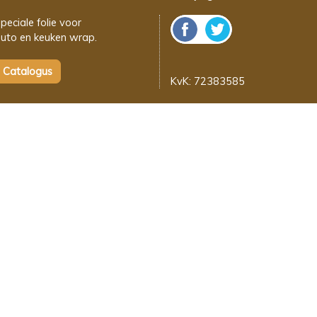
peciale folie voor
uto en keuken wrap.
KvK: 72383585