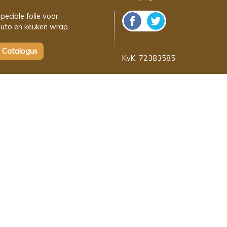
peciale folie voor
uto en keuken wrap.
KvK: 72383585