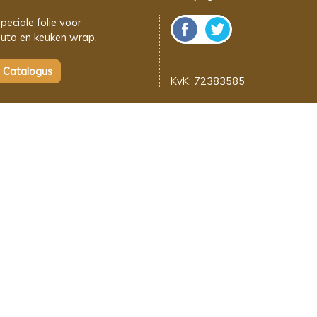
peciale folie voor
uto en keuken wrap.
KvK: 72383585