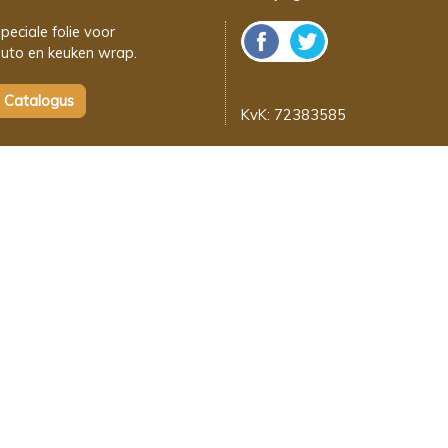
peciale folie voor
uto en keuken wrap.
KvK: 72383585