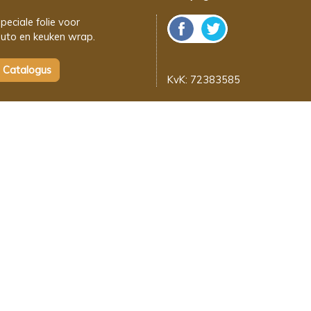
peciale folie voor
uto en keuken wrap.
KvK: 72383585