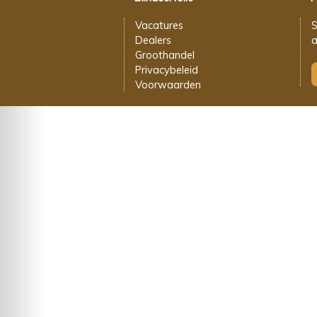
Vacatures
S
Dealers
a
Groothandel
Privacybeleid
Voorwaarden