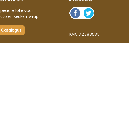
peciale folie voor
uto en keuken wrap.
KvK: 72383585