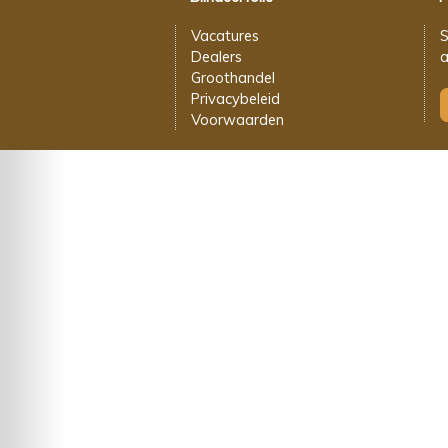
Vacatures
S
Dealers
a
Groothandel
Privacybeleid
Voorwaarden