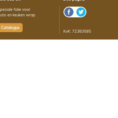
peciale folie voor
uto en keuken wrap.
KvK: 72383585