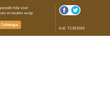
peciale folie voor
uto en keuken wrap.
KvK: 72383585