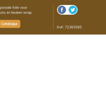
peciale folie voor
uto en keuken wrap.
KvK: 72383585